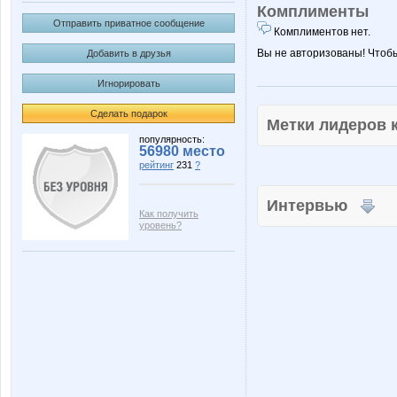
Комплименты
Отправить приватное сообщение
Комплиментов нет.
Вы не авторизованы! Чтоб
Добавить в друзья
Игнорировать
Сделать подарок
Метки лидеров
популярность:
56980 место
рейтинг
231
?
Интервью
Как получить
уровень?