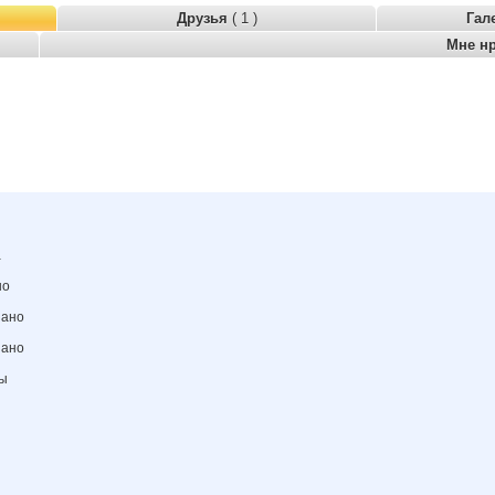
Друзья
( 1 )
Гал
Мне н
а
но
зано
зано
ны