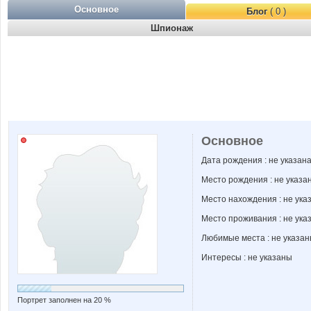
Основное
Блог
( 0 )
Шпионаж
Основное
Дата рождения : не указан
Место рождения : не указа
Место нахождения : не ука
Место проживания : не ука
Любимые места : не указа
Интересы : не указаны
Портрет заполнен на 20 %